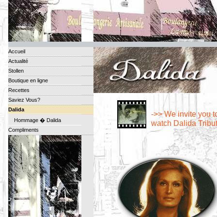
Accueil
Actualité
Stollen
Boutique en ligne
Recettes
Saviez Vous?
Dalida
->> We invite you t
Hommage � Dalida
watch Dalida Tribu
Compliments