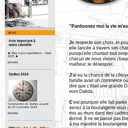
''Pardonnez moi la vie m'es
NEWS
Avis important à
J
e respecte son choix, et po
notre clientèle
elle lancée à travers ses cha
puisqu'elle chantait tout sim
🎄 Mise à jour expéditions – Noël
2025 🎄
chacun de nous vivons chaque
[details]
malheur, le désespoir.
Stollen 2024
J
'ai eu la chance de la côt
famille avait un commerce où 
dire que c'était une grande 
nom Dalida.
C
'est pourquoi elle fait parti
Commandes de Stollen à partir
venez à la boulangerie vous 
du 20 novembre 2024
mis au murs dans des cadres
[details]
donné. Il ne se passe pas bie
à ma manière la boulangerie 