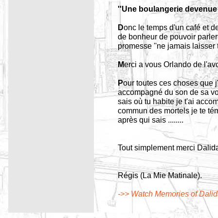
''Une boulangerie devenue 
D
onc le temps d'un café et 
de bonheur de pouvoir parler 
promesse ''ne jamais laisser 
M
erci a vous Orlando de l'a
P
our toutes ces choses que j'
accompagné du son de sa voix
sais où tu habite je t'ai ac
commun des mortels je te tém
après qui sais ........
Tout simplement merci Dalid
Régis (La Mie Matinale).
->> Watch Memories of Dali