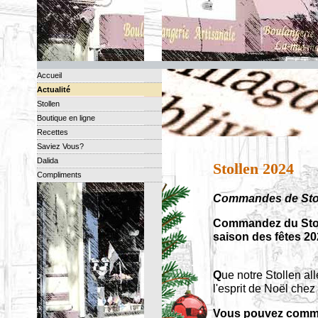
Accueil
Actualité
Stollen
Boutique en ligne
Recettes
Saviez Vous?
Dalida
Stollen 2024
Compliments
Commandes de Stoll
Commandez du Stoll
saison des fêtes 2
Q
ue notre Stollen al
l'esprit de Noël chez
Vous pouvez comman