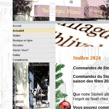
Accueil
Actualité
Stollen
Boutique en ligne
Recettes
Saviez Vous?
Dalida
Stollen 2024
Compliments
Commandes de Stoll
Commandez du Stoll
saison des fêtes 2
Q
ue notre Stollen al
l'esprit de Noël chez
Vous pouvez comman