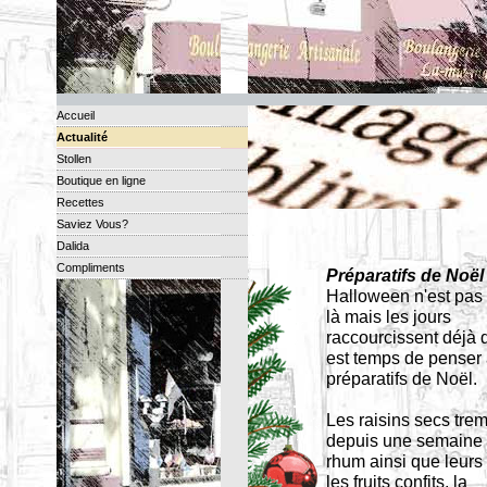
Accueil
Actualité
Stollen
Boutique en ligne
Recettes
Saviez Vous?
Dalida
Compliments
Préparatifs de Noël
Halloween n'est pas
là mais les jours
raccourcissent déjà d
est temps de penser
préparatifs de Noël.
Les raisins secs tre
depuis une semaine 
rhum ainsi que leurs
les fruits confits, la