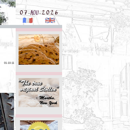
.
.
01-10-11