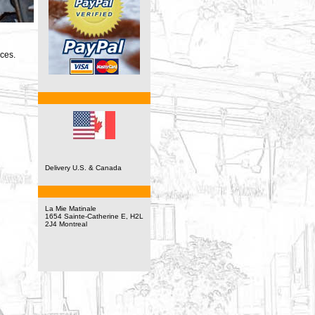
ces.
Delivery U.S. & Canada
La Mie Matinale
1654 Sainte-Catherine E, H2L
2J4 Montreal