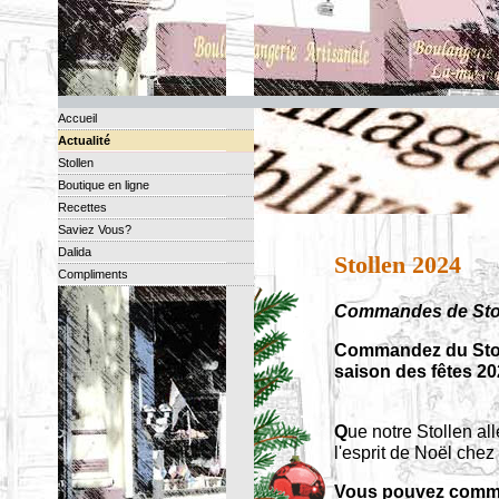
Accueil
Actualité
Stollen
Boutique en ligne
Recettes
Saviez Vous?
Dalida
Stollen 2024
Compliments
Commandes de Stoll
Commandez du Stoll
saison des fêtes 2
Q
ue notre Stollen al
l'esprit de Noël chez
Vous pouvez comman