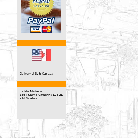
Delivery U.S. & Canada
La Mie Matinale
1654 Sainte-Catherine E, H2L
2J4 Montreal