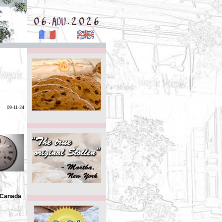
.
.
09-11-24
e Canada