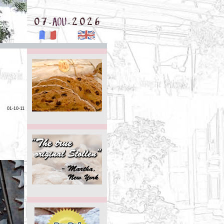
.
.
01-10-11