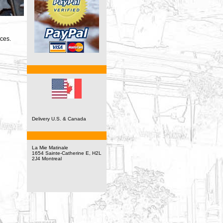
ces.
Delivery U.S. & Canada
La Mie Matinale
1654 Sainte-Catherine E, H2L
2J4 Montreal