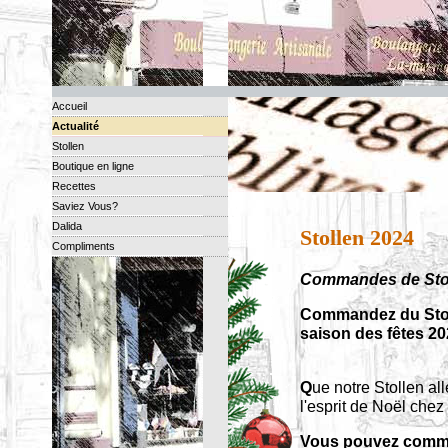
Accueil
Actualité
Stollen
Boutique en ligne
Recettes
Saviez Vous?
Dalida
Stollen 2024
Compliments
Commandes de Stoll
Commandez du Stoll
saison des fêtes 2
Q
ue notre Stollen al
l'esprit de Noël chez
Vous pouvez comman